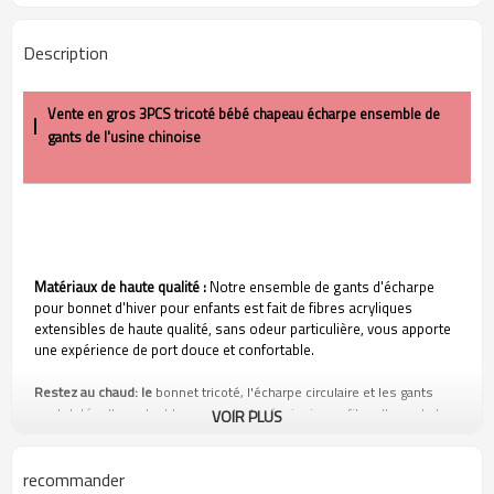
Description
Vente en gros 3PCS tricoté bébé chapeau écharpe ensemble de
gants de l'usine chinoise
Matériaux de haute qualité
:
Notre ensemble de gants d'écharpe
pour bonnet d'hiver pour enfants est fait de fibres acryliques
extensibles de haute qualité, sans odeur particulière, vous apporte
une expérience de port douce et confortable.
Restez au chaud: le
bonnet tricoté, l'écharpe circulaire et les gants
sont dotés d'une doublure en peluche épaissie, profitez d'une chaleur
VOIR PLUS
supplémentaire et protégez votre bébé même dans les hivers les
plus froids.
recommander