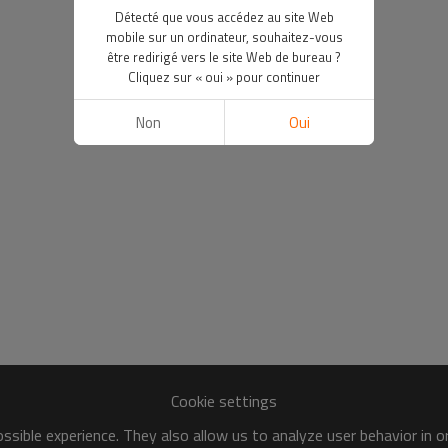
Détecté que vous accédez au site Web
mobile sur un ordinateur, souhaitez-vous
être redirigé vers le site Web de bureau ?
Cliquez sur « oui » pour continuer
Non
Oui
Cookie settings
sible experience. They also allow us to analyze user behavior in 