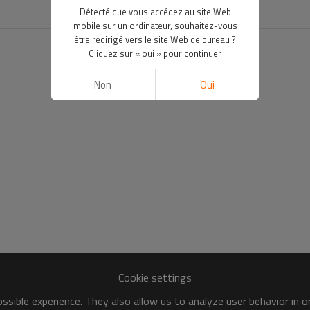
Détecté que vous accédez au site Web
mobile sur un ordinateur, souhaitez-vous
être redirigé vers le site Web de bureau ?
Cliquez sur « oui » pour continuer
Non
Oui
Cookie settings
sible experience. They also allow us to analyze user behavior in 